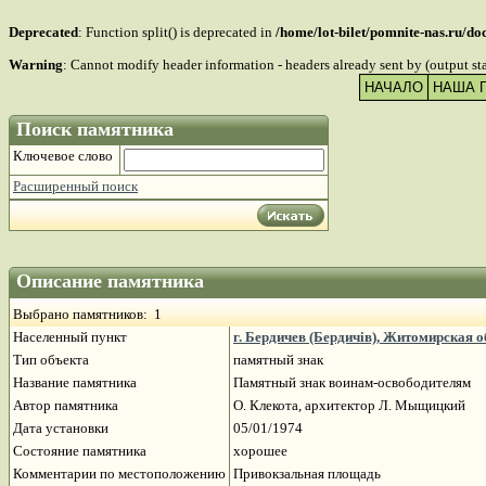
Deprecated
: Function split() is deprecated in
/home/lot-bilet/pomnite-nas.ru/d
Warning
: Cannot modify header information - headers already sent by (output s
НАЧАЛО
НАША 
Поиск памятника
Ключевое слово
Расширенный поиск
Описание памятника
Выбрано памятников: 1
Населенный пункт
г. Бердичев (Бердичів), Житомирская 
Тип объекта
памятный знак
Название памятника
Памятный знак воинам-освободителям
Автор памятника
О. Клекота, архитектор Л. Мыщицкий
Дата установки
05/01/1974
Состояние памятника
хорошее
Комментарии по местоположению
Привокзальная площадь