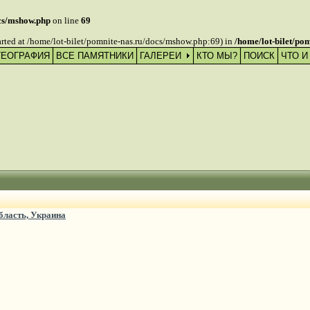
ocs/mshow.php
on line
69
tarted at /home/lot-bilet/pomnite-nas.ru/docs/mshow.php:69) in
/home/lot-bilet/po
ГЕОГРАФИЯ
ВСЕ ПАМЯТНИКИ
ГАЛЕРЕИ
КТО МЫ?
ПОИСК
ЧТО И
область, Украина