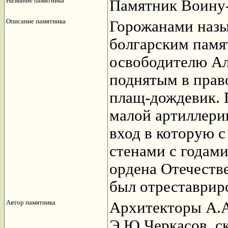
Название памятника
Памятник Воину
Описание памятника
Горожанами назы
болгарским памя
освободителю Ал
поднятым в право
плащ-дождевик. 
малой артиллерии
вход в которую с
стенами с годам
ордена Отечеств
был отреставрир
Автор памятника
Архитекторы А.А
Э.Ю.Черкасов, с