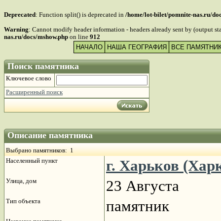
Deprecated
: Function split() is deprecated in
/home/lot-bilet/pomnite-nas.ru/d
Warning
: Cannot modify header information - headers already sent by (output s
nas.ru/docs/mshow.php
on line
912
НАЧАЛО
НАША ГЕОГРАФИЯ
ВСЕ ПАМЯТНИ
Поиск памятника
Ключевое слово
Расширенный поиск
Описание памятника
Выбрано памятников: 1
Населенный пункт
г. Харьков (Хар
Улица, дом
23 Августа
Тип объекта
памятник