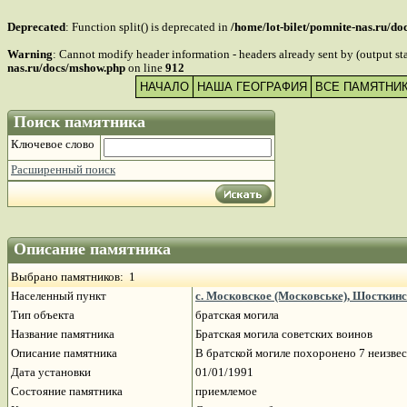
Deprecated
: Function split() is deprecated in
/home/lot-bilet/pomnite-nas.ru/d
Warning
: Cannot modify header information - headers already sent by (output s
nas.ru/docs/mshow.php
on line
912
НАЧАЛО
НАША ГЕОГРАФИЯ
ВСЕ ПАМЯТНИ
Поиск памятника
Ключевое слово
Расширенный поиск
Описание памятника
Выбрано памятников: 1
Населенный пункт
с. Московское (Московське), Шосткинс
Тип объекта
братская могила
Название памятника
Братская могила советских воинов
Описание памятника
В братской могиле похоронено 7 неизвес
Дата установки
01/01/1991
Состояние памятника
приемлемое