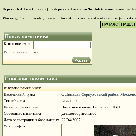
Deprecated
: Function split() is deprecated in
/home/lot-bilet/pomnite-nas.ru/d
Warning
: Cannot modify header information - headers already sent by (output s
НАЧАЛО
НАША 
Поиск памятника
Ключевое слово
Расширенный поиск
Описание памятника
Выбрано памятников: 1
Населенный пункт
с. Липицы, Серпуховский район, Московс
Тип объекта
памятник
Название памятника
Памятник воинам 178-го иап ПВО
Состояние памятника
удовлетворительное
Дата регистрации в базе данных
22/04/2007
Фотографии