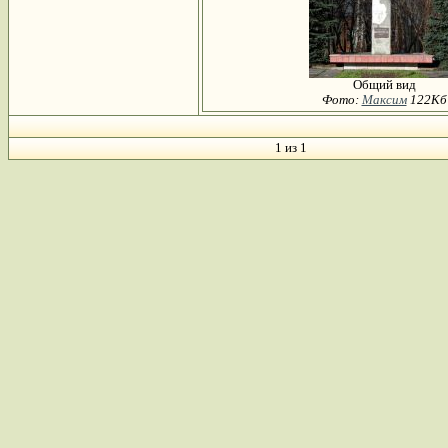
Общий вид
Фото:
Максим
122Кб
1 из 1