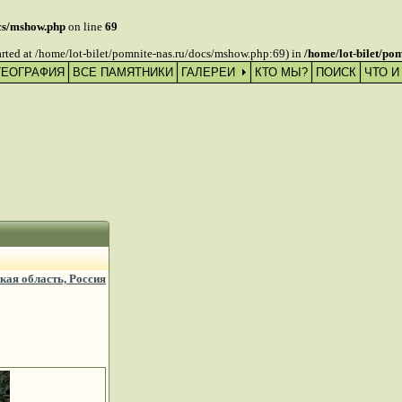
ocs/mshow.php
on line
69
tarted at /home/lot-bilet/pomnite-nas.ru/docs/mshow.php:69) in
/home/lot-bilet/po
ГЕОГРАФИЯ
ВСЕ ПАМЯТНИКИ
ГАЛЕРЕИ
КТО МЫ?
ПОИСК
ЧТО И
кая область, Россия