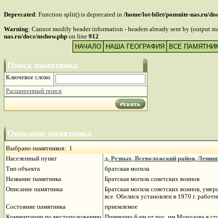
Deprecated
: Function split() is deprecated in
/home/lot-bilet/pomnite-nas.ru/d
Warning
: Cannot modify header information - headers already sent by (output s
nas.ru/docs/mshow.php
on line
912
НАЧАЛО
НАША ГЕОГРАФИЯ
ВСЕ ПАМЯТНИ
Поиск памятника
Ключевое слово
Расширенный поиск
Описание памятника
Выбрано памятников: 1
Населенный пункт
д. Резвых, Всеволожский район, Ленин
Тип объекта
братская могила
Название памятника
Братская могила советских воинов
Описание памятника
Братская могила советских воинов, умер
все. Обелиск установлен в 1970 г. раб
Состояние памятника
приемлемое
Комментарии по местоположению
Примерно 6 км от пос. им Морозова в ст