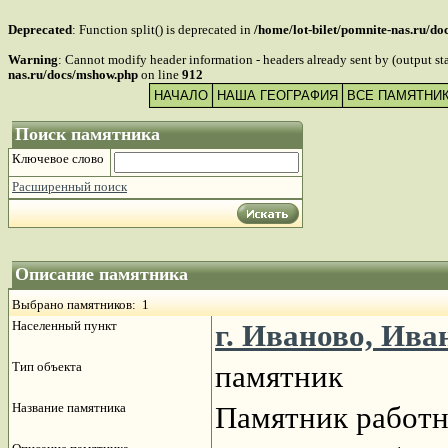
Deprecated
: Function split() is deprecated in
/home/lot-bilet/pomnite-nas.ru/d
Warning
: Cannot modify header information - headers already sent by (output s
nas.ru/docs/mshow.php
on line
912
НАЧАЛО
НАША ГЕОГРАФИЯ
ВСЕ ПАМЯТНИ
Поиск памятника
Ключевое слово
Расширенный поиск
Описание памятника
Выбрано памятников: 1
Населенный пункт
г. Иваново, Ива
Тип объекта
памятник
Название памятника
Памятник работ